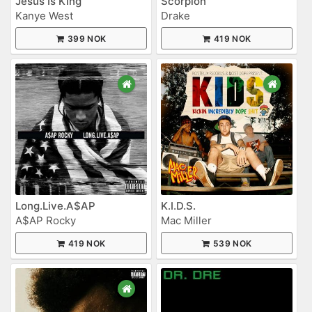
Jesus Is King
Scorpion
Kanye West
Drake
399 NOK
419 NOK
Long.Live.A$AP
K.I.D.S.
A$AP Rocky
Mac Miller
419 NOK
539 NOK