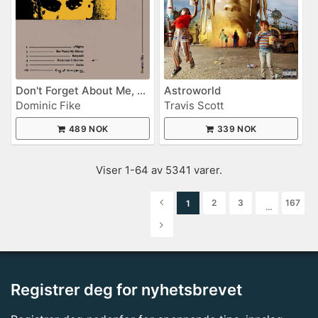
Don't Forget About Me, Demos
Astroworld
Dominic Fike
Travis Scott
489 NOK
339 NOK
Viser 1-64 av 5341 varer.
2
3
167
1
…
Registrer deg for nyhetsbrevet