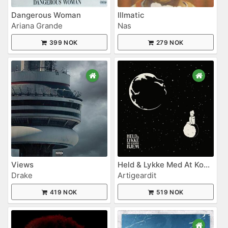
Dangerous Woman
Illmatic
Ariana Grande
Nas
399 NOK
279 NOK
Views
Held & Lykke Med At Komme Hjem
Drake
Artigeardit
419 NOK
519 NOK