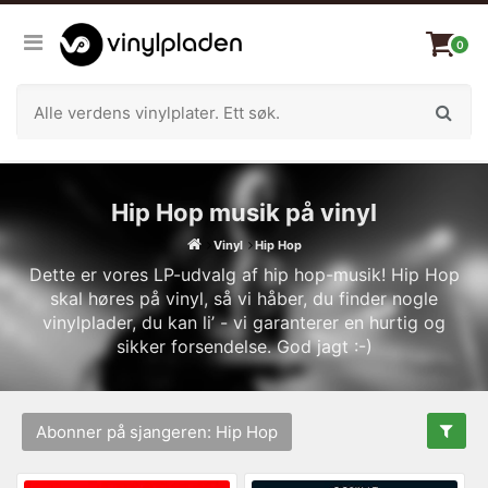
0
Hip Hop musik på vinyl
Vinyl
Hip Hop
Dette er vores LP-udvalg af hip hop-musik! Hip Hop
skal høres på vinyl, så vi håber, du finder nogle
vinylplader, du kan li’ - vi garanterer en hurtig og
sikker forsendelse. God jagt :-)
Abonner på sjangeren: Hip Hop