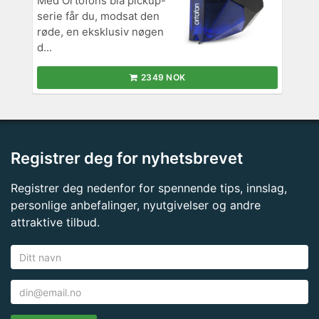
Med Ortofons blå pickup-
serie får du, modsat den
røde, en eksklusiv nøgen
d...
2349 NOK
Registrer deg for nyhetsbrevet
Registrer deg nedenfor for spennende tips, innslag,
personlige anbefalinger, nyutgivelser og andre
attraktive tilbud.