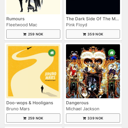
Rumours
The Dark Side Of The Moon
Fleetwood Mac
Pink Floyd
259 NOK
359 NOK
Doo-wops & Hooligans
Dangerous
Bruno Mars
Michael Jackson
259 NOK
339 NOK