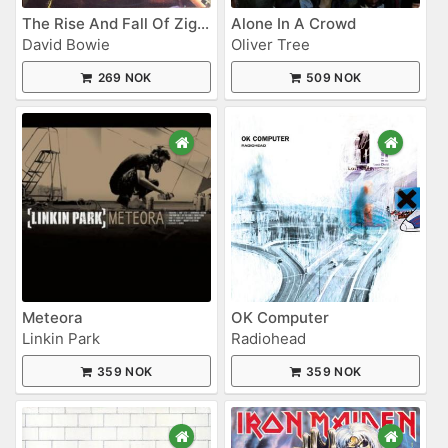
The Rise And Fall Of Ziggy Stardust And The Spiders From Mars
Alone In A Crowd
David Bowie
Oliver Tree
269 NOK
509 NOK
Meteora
OK Computer
Linkin Park
Radiohead
359 NOK
359 NOK