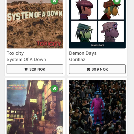
Toxicity
Demon Days
System Of A Down
Gorillaz
329 NOK
399 NOK