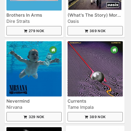
Brothers In Arms
(What's The Story) Morning Glory?
Dire Straits
Oasis
279 NOK
369 NOK
Nevermind
Currents
Nirvana
Tame Impala
329 NOK
389 NOK