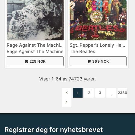
Rage Against The Machine
Sgt. Pepper's Lonely Hearts Club Band
Rage Against The Machine
The Beatles
229 NOK
369 NOK
Viser 1-64 av 74723 varer.
2
3
2336
1
…
Registrer deg for nyhetsbrevet