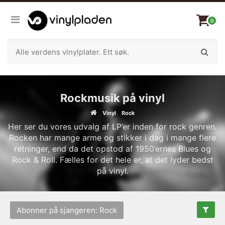
0
Rockmusik på vinyl
Vinyl
Rock
Her ser du vores udvalg af LP’er inden for rock genren.
Rocken har mange arme og stikker i dag i mange flere
retninger, end da det opstod af 1950’ernes Blues og
Rock & Roll. Fælles for det hele er, at det lyder bedst
på vinyl.
Abonner på sjangeren: Rock