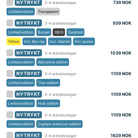
NYTRYKT
739 NOK
2-4 arbeidsdager
Limited edition
Transparent
NYTRYKT
939 NOK
2-4 arbeidsdager
Limited edition
Boxset
180G
Gatefold
Yellow
Incl. Blu-ray
Incl. slipmat
Incl. poster
NYTRYKT
1039 NOK
2-4 arbeidsdager
Limited edition
Wolverine edition
NYTRYKT
1109 NOK
2-4 arbeidsdager
Limited edition
Thor edition
NYTRYKT
1109 NOK
2-4 arbeidsdager
Limited edition
Hulk edition
NYTRYKT
1109 NOK
2-4 arbeidsdager
Limited edition
Captain american edition
NYTRYKT
1629 NOK
2-4 arbeidsdager